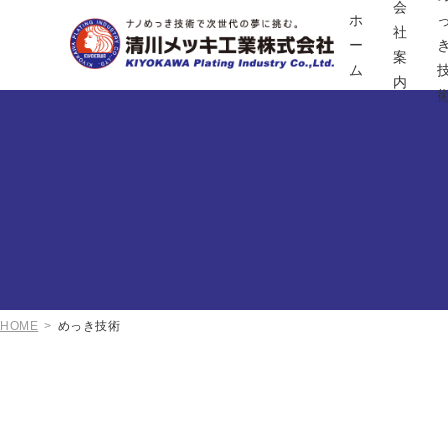
会
ホ
社
ー
案
ム
内
HOME
めっき技術