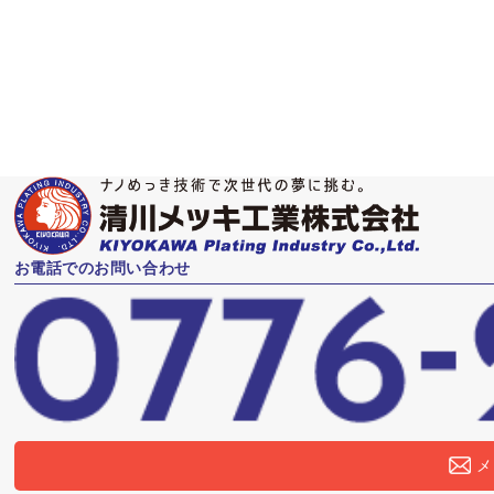
主な活用分野
ウエアラブル関連部品、電池関連材料など
お電話でのお問い合わせ
メ