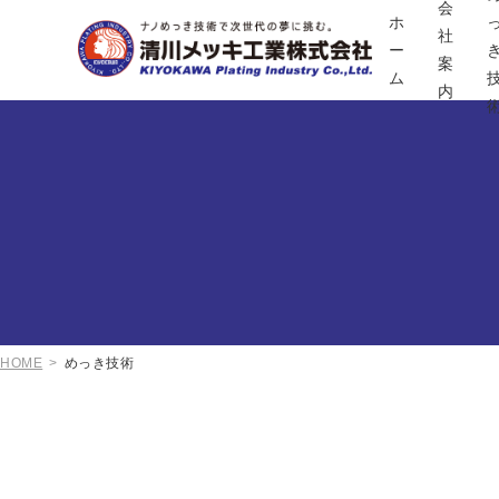
会
ホ
社
ー
案
ム
内
HOME
めっき技術