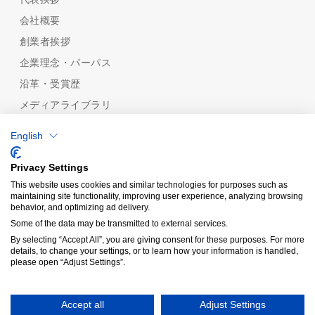
会社概要
創業者挨拶
企業理念・パーパス
沿革・受賞歴
メディアライブラリ
めっき技術
English
めっき技術一覧
機能性から探す
Privacy Settings
めっきの種類から探す
This website uses cookies and similar technologies for purposes such as
maintaining site functionality, improving user experience, analyzing browsing
品質保証
behavior, and optimizing ad delivery.
認証規格/計量証明事業所
Some of the data may be transmitted to external services.
分析技術
By selecting “Accept All”, you are giving consent for these purposes. For more
details, to change your settings, or to learn how your information is handled,
受託分析
please open “Adjust Settings”.
Copyright© KIY
Accept all
Adjust Settings