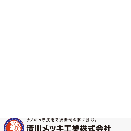
電解ニッケル/スズ／電解ニッケル/金／電
／電解ニッケル/銅／電解ニッケル/銅/スズ／
主な活用分野
抵抗／コンデンサ／インダクタ／コイル／
タ／その他チップ形状製品／コネクタ／ピン
基板への電解めっき
実績のある仕様
電解銅（Cu）／電解ニッケル（Ni）／電
ク／電解銀（Ag）／電解スズ（Sn）／電解金
主な活用分野