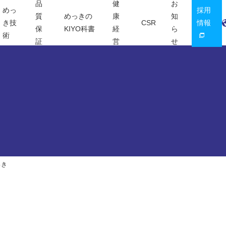
品
健
お
めっ
採用
質
めっきの
康
知
き技
CSR
情報
保
KIYO科書
経
ら
術
証
営
せ
っき