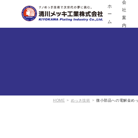
会
ホ
社
ー
案
ム
内
HOME
めっき技術
微小部品への電解金め