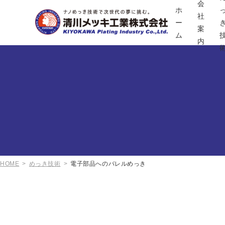
会
ホ
社
ー
案
ム
内
HOME
めっき技術
電子部品へのバレルめっき