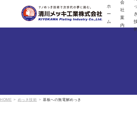
会
ホ
社
ー
案
ム
内
HOME
めっき技術
基板への無電解めっき