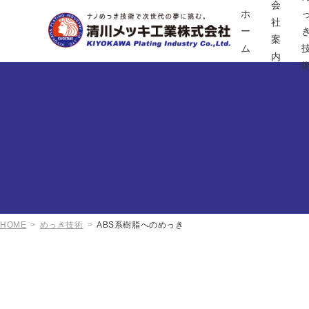
会
ホ
社
ー
案
ム
内
HOME
めっき技術
ABS系樹脂へのめっき