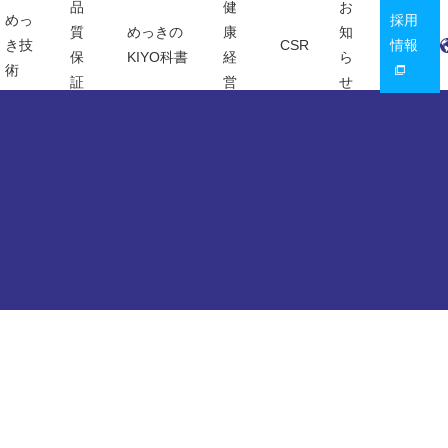
品
健
お
めっ
採用
質
めっきの
康
知
き技
CSR
情報
保
KIYO科書
経
ら
術
証
営
せ