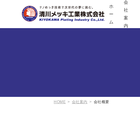
会
ホ
社
ー
案
ム
内
HOME
会社案内
会社概要