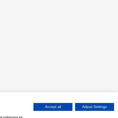
Accept all
Adjust Settings
nd optimizing ad