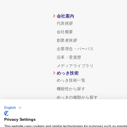
会社案内
代表挨拶
会社概要
創業者挨拶
企業理念・パーパス
沿革・受賞歴
メディアライブラリ
めっき技術
めっき技術一覧
機能性から探す
めっきの種類から探す
品質保証
English
認証規格/計量証明事業所
Privacy Settings
分析技術
This website uses cookies and similar technologies for purposes such as maintai