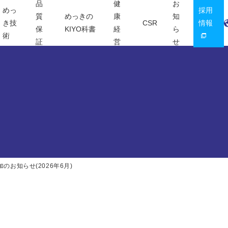
品
健
お
めっ
採用
質
めっきの
康
知
き技
CSR
情報
保
KIYO科書
経
ら
術
証
営
せ
のお知らせ(2026年6月)