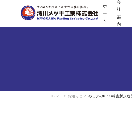
会
ホ
社
ー
案
ム
内
HOME
お知らせ
めっきのKIYO科書新規追加