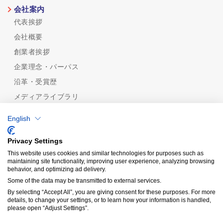
会社案内
代表挨拶
会社概要
創業者挨拶
企業理念・パーパス
沿革・受賞歴
メディアライブラリ
めっき技術
English
めっき技術一覧
機能性から探す
Privacy Settings
めっきの種類から探す
This website uses cookies and similar technologies for purposes such as
maintaining site functionality, improving user experience, analyzing browsing
品質保証
behavior, and optimizing ad delivery.
認証規格/計量証明事業所
Some of the data may be transmitted to external services.
分析技術
By selecting “Accept All”, you are giving consent for these purposes. For more
details, to change your settings, or to learn how your information is handled,
受託分析
please open “Adjust Settings”.
Copyright© KIY