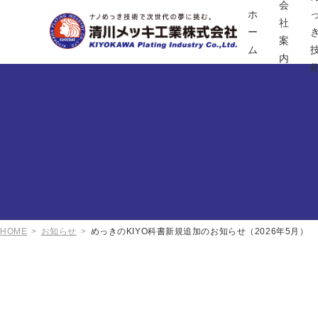
会
ホ
社
ー
案
ム
内
HOME
お知らせ
めっきのKIYO科書新規追加のお知らせ（2026年5月）