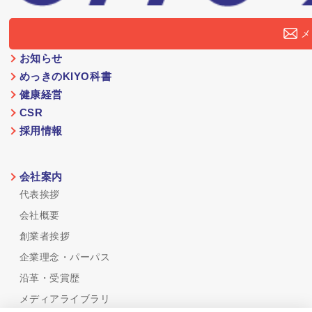
メ
お知らせ
めっきのKIYO科書
健康経営
CSR
採用情報
会社案内
代表挨拶
会社概要
創業者挨拶
企業理念・パーパス
沿革・受賞歴
メディアライブラリ