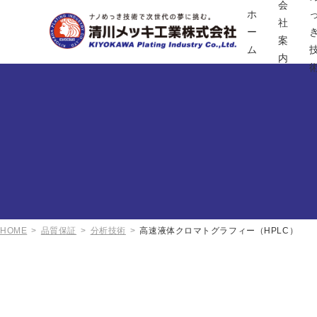
会
ホ
社
ー
案
ム
内
HOME
品質保証
分析技術
高速液体クロマトグラフィー（HPLC）