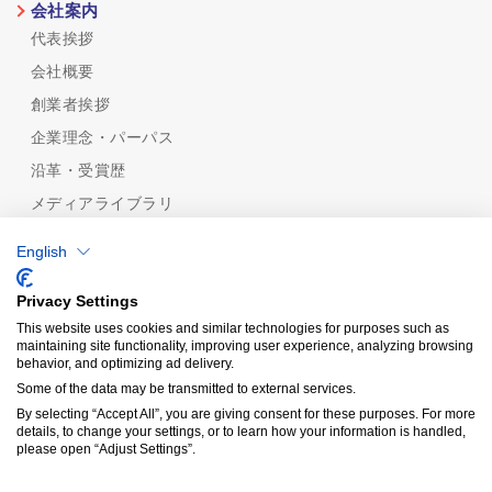
会社案内
代表挨拶
会社概要
創業者挨拶
企業理念・パーパス
沿革・受賞歴
メディアライブラリ
めっき技術
English
めっき技術一覧
機能性から探す
Privacy Settings
めっきの種類から探す
This website uses cookies and similar technologies for purposes such as
maintaining site functionality, improving user experience, analyzing browsing
品質保証
behavior, and optimizing ad delivery.
認証規格/計量証明事業所
Some of the data may be transmitted to external services.
分析技術
By selecting “Accept All”, you are giving consent for these purposes. For more
details, to change your settings, or to learn how your information is handled,
受託分析
please open “Adjust Settings”.
Copyright© KIY