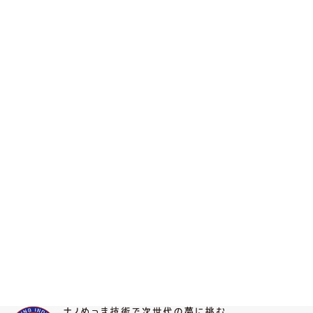
液体試料をポンプによって加圧してカラム内を通過させ、固定相及び移動
して検出する装置です。
紫外/可視吸光度検出器、コロナ荷電化粒子検出器を搭載しています。
めっき液中の添加物や溶液中のイオン性化合物や分解生成物分析に使用し