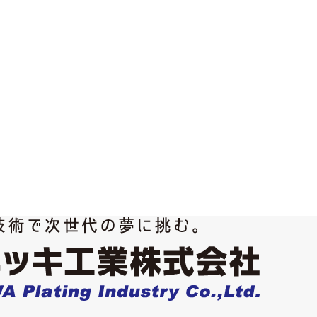
内部のめっき析出を優先的に行う必要があります。そのために硫酸銅めっ
要です。
促進剤、レベリング剤があります。CVS分析法では、これらの成分を以下
出が困難な濃度変化の測定を独立して分析することが出来ます。
ation echnique)法