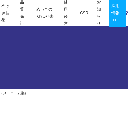
品
健
お
めっ
採用
質
めっきの
康
知
き技
CSR
情報
保
KIYO科書
経
ら
術
証
営
せ
置（メトローム製）