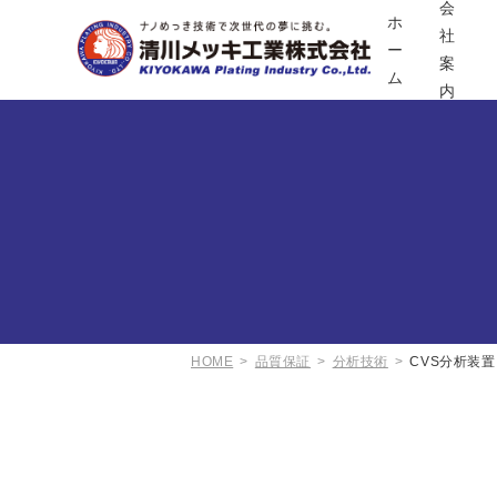
会
ホ
社
ー
案
ム
内
HOME
品質保証
分析技術
CVS分析装