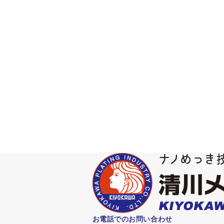
銅めっきで充填させるためには、ビアホール
き浴中の添加剤のバランス（濃度管理）が重
一般的に硫酸銅の添加剤成分には、抑制剤、
の方法を用いることで、ハルセル試験では検
●抑制剤：DT（Dilution Titration)法
●促進剤：MLAT（Modified Linear Approxim
●レベリング剤：RC（Response Curve)法
お電話でのお問い合わせ