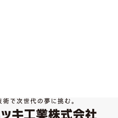
転しているヤスリに上から当てていきます。平行に固定した状態で観察し
粗研磨→細研磨→布仕上げという順序で、研磨面を鏡面状に仕上げます。