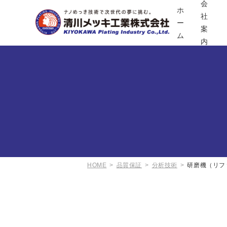
会
ホ
社
ー
案
ム
内
HOME
品質保証
分析技術
研磨機（リフ