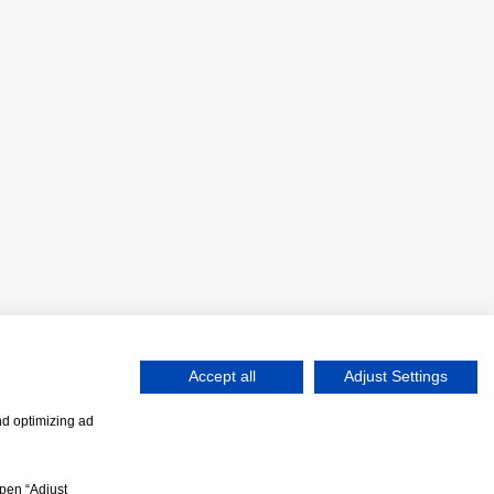
Accept all
Adjust Settings
nd optimizing ad
個人情報保護方針
open “Adjust