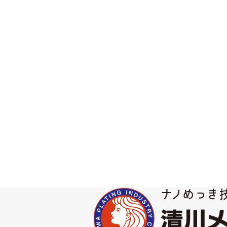
樹脂に埋め込み固めた製品を、一定の力で回
たい所まで切削します。
製品の断面をよりクリアに観察するために、