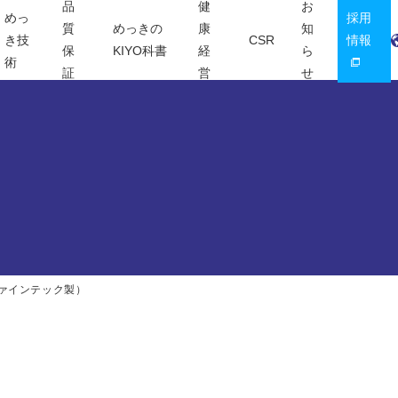
品
健
お
めっ
採用
質
めっきの
康
知
き技
CSR
情報
保
KIYO科書
経
ら
術
証
営
せ
ァインテック製）