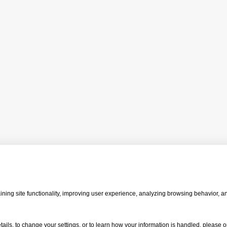
ning site functionality, improving user experience, analyzing browsing behavior, a
Copyright© KIYOKAWA Plating Industry Co., Ltd.
tails, to change your settings, or to learn how your information is handled, please 